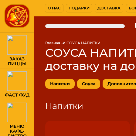
О НАС
ПОДАРКИ
ДОСТАВКА
БО
->
Главная
СОУСА НАПИТКИ
СОУСА НАПИТКИ
ЗАКАЗ
доставку на до
ПИЦЦЫ
Напитки
Соуса
Дополнител
ФАСТ ФУД
Напитки
МЕНЮ
КАФЕ-