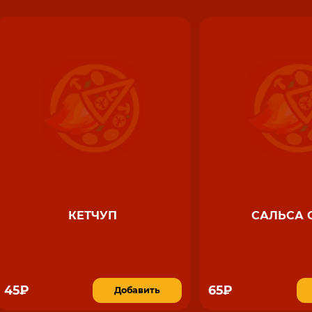
КЕТЧУП
САЛЬСА 
45₽
65₽
Добавить