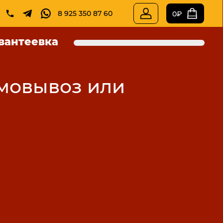
8 925 350 87 60
0₽
вантеевка
амовывоз или