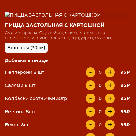
ПИЦЦА ЗАСТОЛЬНАЯ С КАРТОШКОЙ
Сыр моцарелла, Соус тейсти, бекон, картошка по-
деревенски, маринованные огурцы, укроп, лук фри
Большая (33см)
Добавки к пицце
-
+
Пепперони 8 шт
0
95₽
-
+
Салями 8 шт
0
95₽
-
+
Колбаски охотничьи 30гр
0
95₽
-
+
Ветчина 8шт
0
95₽
-
+
Бекон 8сл
0
95₽