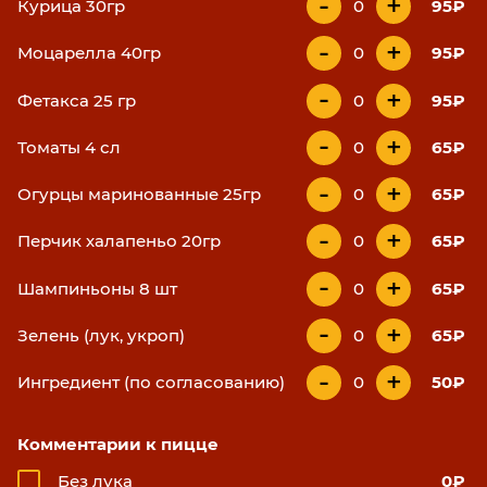
-
+
Курица 30гр
0
95₽
-
+
Моцарелла 40гр
0
95₽
-
+
Фетакса 25 гр
0
95₽
-
+
Томаты 4 сл
0
65₽
-
+
Огурцы маринованные 25гр
0
65₽
-
+
Перчик халапеньо 20гр
0
65₽
-
+
Шампиньоны 8 шт
0
65₽
-
+
Зелень (лук, укроп)
0
65₽
-
+
Ингредиент (по согласованию)
0
50₽
Комментарии к пицце
Без лука
0₽