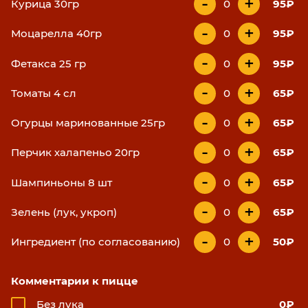
-
+
Курица 30гр
0
95₽
-
+
Моцарелла 40гр
0
95₽
-
+
Фетакса 25 гр
0
95₽
-
+
Томаты 4 сл
0
65₽
-
+
Огурцы маринованные 25гр
0
65₽
-
+
Перчик халапеньо 20гр
0
65₽
-
+
Шампиньоны 8 шт
0
65₽
-
+
Зелень (лук, укроп)
0
65₽
-
+
Ингредиент (по согласованию)
0
50₽
Комментарии к пицце
Без лука
0₽