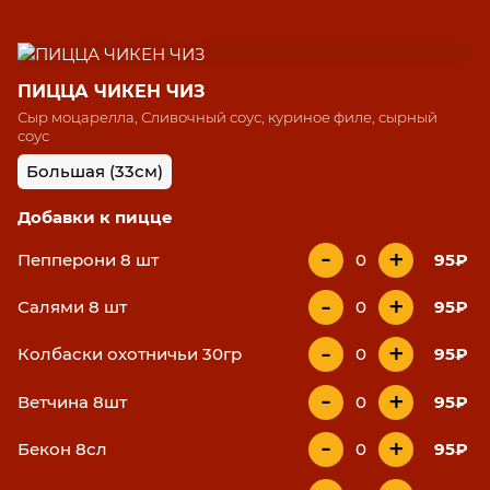
ПИЦЦА ЧИКЕН ЧИЗ
Сыр моцарелла, Сливочный соус, куриное филе, сырный
соус
Большая (33см)
Добавки к пицце
-
+
Пепперони 8 шт
0
95₽
-
+
Салями 8 шт
0
95₽
-
+
Колбаски охотничьи 30гр
0
95₽
-
+
Ветчина 8шт
0
95₽
-
+
Бекон 8сл
0
95₽