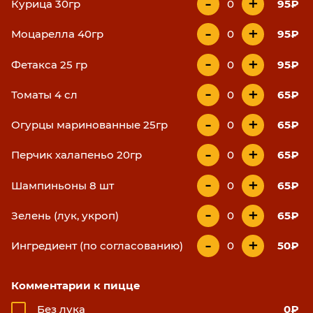
-
+
Курица 30гр
0
95₽
-
+
Моцарелла 40гр
0
95₽
-
+
Фетакса 25 гр
0
95₽
-
+
Томаты 4 сл
0
65₽
-
+
Огурцы маринованные 25гр
0
65₽
-
+
Перчик халапеньо 20гр
0
65₽
-
+
Шампиньоны 8 шт
0
65₽
-
+
Зелень (лук, укроп)
0
65₽
-
+
Ингредиент (по согласованию)
0
50₽
Комментарии к пицце
Без лука
0₽