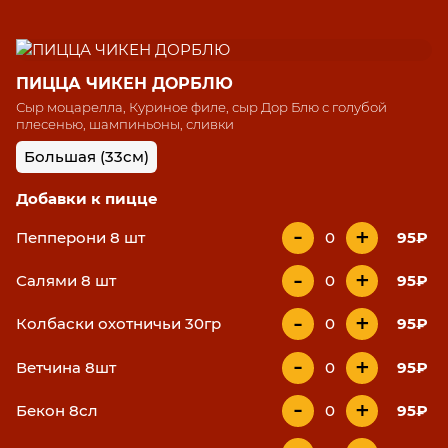
ПИЦЦА ЧИКЕН ДОРБЛЮ
Сыр моцарелла, Куриное филе, сыр Дор Блю с голубой
плесенью, шампиньоны, сливки
Большая (33см)
Добавки к пицце
-
+
Пепперони 8 шт
0
95₽
-
+
Салями 8 шт
0
95₽
-
+
Колбаски охотничьи 30гр
0
95₽
-
+
Ветчина 8шт
0
95₽
-
+
Бекон 8сл
0
95₽