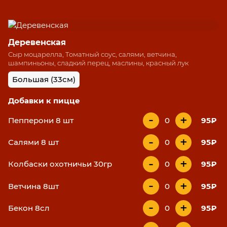
Деревенская
Сыр моцарелла, Томатный соус, салями, ветчина,
шампиньоны, сладкий перец, маслины, красный лук
Большая (33см)
Добавки к пицце
-
+
Пепперони 8 шт
0
95₽
-
+
Салями 8 шт
0
95₽
-
+
Колбаски охотничьи 30гр
0
95₽
-
+
Ветчина 8шт
0
95₽
-
+
Бекон 8сл
0
95₽