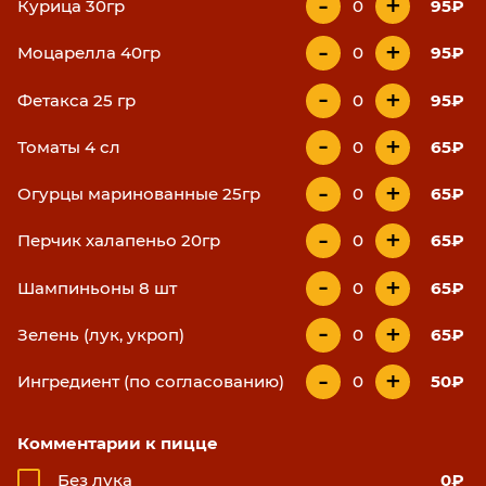
-
+
Курица 30гр
0
95₽
-
+
Моцарелла 40гр
0
95₽
-
+
Фетакса 25 гр
0
95₽
-
+
Томаты 4 сл
0
65₽
-
+
Огурцы маринованные 25гр
0
65₽
-
+
Перчик халапеньо 20гр
0
65₽
-
+
Шампиньоны 8 шт
0
65₽
-
+
Зелень (лук, укроп)
0
65₽
-
+
Ингредиент (по согласованию)
0
50₽
Комментарии к пицце
Без лука
0₽